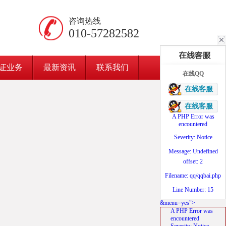
咨询热线
010-57282582
证业务
最新资讯
联系我们
在线QQ
在线客服
在线客服
A PHP Error was
encountered
Severity: Notice
Message: Undefined
offset: 2
Filename: qq/qqbai.php
Line Number: 15
&menu=yes">
A PHP Error was
encountered