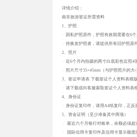
详情介绍：
南非旅游签证所需资料
1、护照
· 因私护照原件，护照有效期需要在6
· 持换发护照者，请提供所有旧护照原
2、照片
· 近6个月内拍摄的两寸白底彩色近照4
· 照片尺寸35×45mm（与护照照片的
3、签证申请表 下载签证个人资料表模
· 请下载或向客服索取签证个人资料
4、身份证
· 身份证复印件，请用A4纸复印，正反
5、资金证明（至少准备其中两项）
· 最近六个月银行对账单，余额必须超
· 国际信用卡复印件及信用卡显示额度