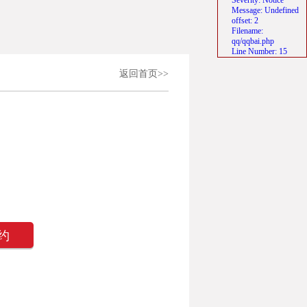
Severity: Notice
Message: Undefined
offset: 2
Filename:
qq/qqbai.php
Line Number: 15
返回首页>>
约