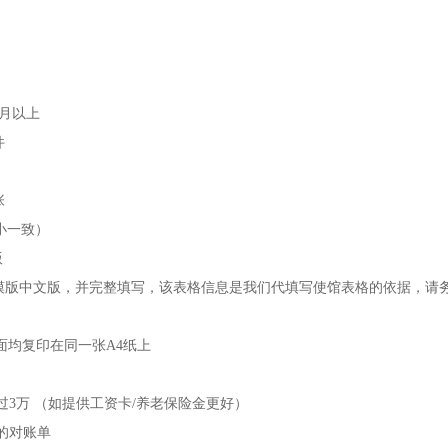
个月以上
件
张
大小一致）
版
表模版中文版，并完整填写，该表格信息是我们代填写使馆表格的依据，请
面均复印在同一张A4纸上
过3万 （如提供工资卡/养老保险金更好）
的对账单