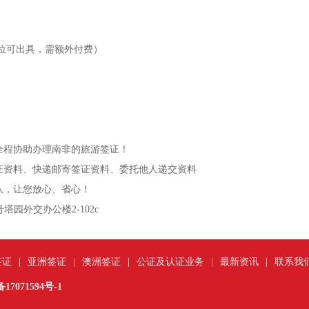
位可出具，需额外付费）
）
全程协助办理南非的旅游签证！
证资料、快递邮寄签证资料、委托他人递交资料
团队，让您放心、省心！
塔园外交办公楼2-102c
签证
|
亚洲签证
|
澳洲签证
|
公证及认证业务
|
最新资讯
|
联系我
17071594号-1