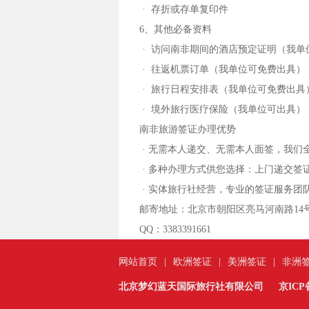
· 存折或存单复印件
6、其他必备资料
· 访问南非期间的酒店预定证明（我单
· 往返机票订单（我单位可免费出具）
· 旅行日程安排表（我单位可免费出具
· 境外旅行医疗保险（我单位可出具）
南非旅游签证办理优势
· 无需本人递交、无需本人面签，我们
· 多种办理方式供您选择：上门递交签
· 实体旅行社经营，专业的签证服务
邮寄地址：
北京市朝阳区亮马河南路14号
QQ：3383391661
网站首页
|
欧洲签证
|
美洲签证
|
非洲
北京梦幻蓝天国际旅行社有限公司
京ICP备