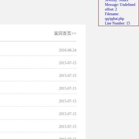
Severity: Notice
Message: Undefined
offset: 2
Filename:
qq/qqbai.php
Line Number: 15
返回首页>>
2016-08-24
2015-07-15
2015-07-15
2015-07-15
2015-07-15
2015-07-15
2015-07-15