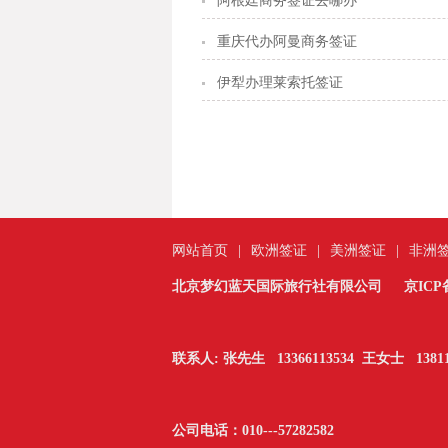
阿根廷商务签证去哪办
重庆代办阿曼商务签证
伊犁办理莱索托签证
网站首页
|
欧洲签证
|
美洲签证
|
非洲
北京梦幻蓝天国际旅行社有限公司
京ICP备
联系人: 张先生 13366113534 王女士 13811
公司电话：010---
57282582