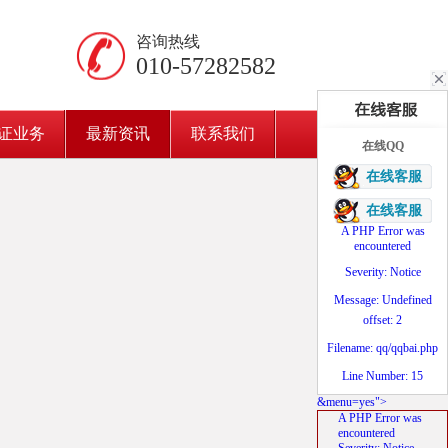
咨询热线
010-57282582
证业务
最新资讯
联系我们
在线QQ
在线客服
在线客服
A PHP Error was
encountered
Severity: Notice
Message: Undefined
offset: 2
Filename: qq/qqbai.php
Line Number: 15
&menu=yes">
A PHP Error was
encountered