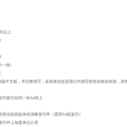
个月以上
件
张
大小一致）
版
表模版中文版，并完整填写，该表格信息是我们代填写使馆表格的依据，请
面均复印在同一张A4纸上
供营业执照副本的清晰复印件（需用A4纸复印）
复印件上加盖单位公章