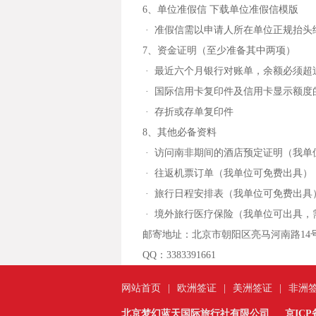
6、单位准假信 下载单位准假信模版
· 准假信需以申请人所在单位正规抬
7、资金证明（至少准备其中两项）
· 最近六个月银行对账单，余额必须超
· 国际信用卡复印件及信用卡显示额度
· 存折或存单复印件
8、其他必备资料
· 访问南非期间的酒店预定证明（我单
· 往返机票订单（我单位可免费出具）
· 旅行日程安排表（我单位可免费出具
· 境外旅行医疗保险（我单位可出具，
邮寄地址：
北京市朝阳区亮马河南路14号
QQ：3383391661
网站首页
|
欧洲签证
|
美洲签证
|
非洲
北京梦幻蓝天国际旅行社有限公司
京ICP备