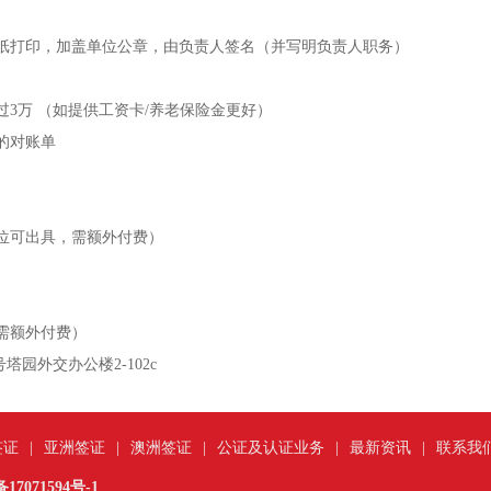
头纸打印，加盖单位公章，由负责人签名（并写明负责人职务）
过3万 （如提供工资卡/养老保险金更好）
的对账单
位可出具，需额外付费）
）
需额外付费）
塔园外交办公楼2-102c
签证
|
亚洲签证
|
澳洲签证
|
公证及认证业务
|
最新资讯
|
联系我
17071594号-1