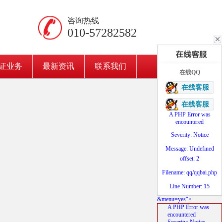
咨询热线
010-57282582
证业务
最新资讯
联系我们
在线QQ
在线客服
在线客服
A PHP Error was
encountered
Severity: Notice
Message: Undefined
offset: 2
Filename: qq/qqbai.php
Line Number: 15
&menu=yes">
A PHP Error was
encountered