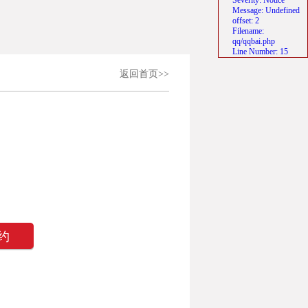
Severity: Notice
Message: Undefined
offset: 2
Filename:
qq/qqbai.php
Line Number: 15
返回首页>>
约