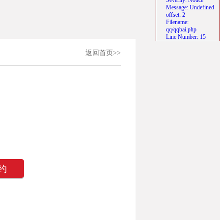
Severity: Notice
Message: Undefined
offset: 2
Filename:
qq/qqbai.php
Line Number: 15
返回首页>>
约