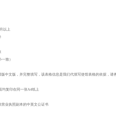
个月以上
件
张
大小一致）
表模版中文版，并完整填写，该表格信息是我们代填写使馆表格的依据，请
面均复印在同一张A4纸上
供营业执照副本的中英文公证书