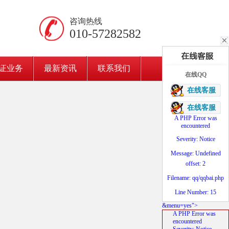
咨询热线
010-57282582
证业务
最新资讯
联系我们
在线QQ
在线客服
在线客服
A PHP Error was
encountered
Severity: Notice
Message: Undefined
offset: 2
Filename: qq/qqbai.php
Line Number: 15
&menu=yes">
A PHP Error was
encountered