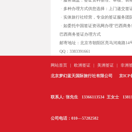
· 服务涵盖：签证资料整理、审核、表
· 多种办理方式供您选择：上门递交签
· 实体旅行社经营，专业的签证服务团
· 如委托中国签证资讯网办理"巴西商
巴西商务签证办理方式
邮寄地址：
北京市朝阳区亮马河南路14号
QQ：3383391661
网站首页
|
欧洲签证
|
美洲签证
|
非洲
北京梦幻蓝天国际旅行社有限公司
京ICP备
联系人: 张先生 13366113534 王女士 13811
公司电话：010---
57282582