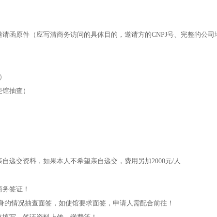
邀请函原件（应写清商务访问的具体目的，邀请方的CNPJ号、完整的公
）
使馆抽查）
自递交资料，如果本人不希望亲自递交，费用另加2000元/人
商务签证！
自身的情况抽查面签，如使馆要求面签，申请人需配合前往！