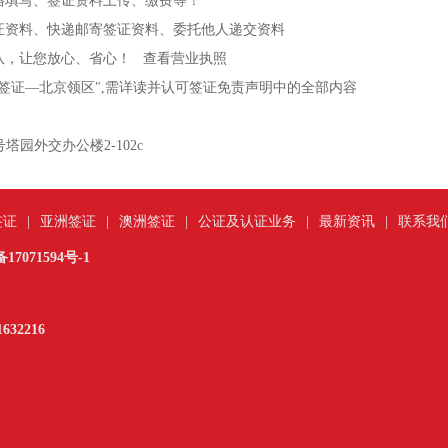
格填写、签证资料上传、缴费等！
证资料、快递邮寄签证资料、委托他人递交资料
队，让您放心、省心！ 查看营业执照
务签证—北京领区",需详读并认可签证免责声明中的全部内容
塔园外交办公楼2-102c
签证
|
亚洲签证
|
澳洲签证
|
公证及认证业务
|
最新资讯
|
联系我
17071594号-1
632216