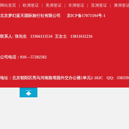
网站首页
|
欧洲签证
|
美洲签证
|
非洲签证
|
亚洲签证
|
澳洲签
北京梦幻蓝天国际旅行社有限公司
京ICP备17071594号-1
联系人: 张先生 13366113534 王女士 13811632216
公司电话：010---
57282582
地址：北京朝阳区亮马河南路塔园外交办公楼2单元2-102C
QQ:
338339